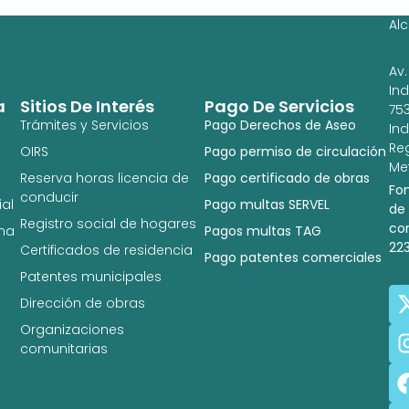
Ig
Al
Av.
In
a
Sitios De Interés
Pago De Servicios
753
Trámites y Servicios
Pago Derechos de Aseo
In
Re
OIRS
Pago permiso de circulación
Met
Reserva horas licencia de
Pago certificado de obras
Fo
conducir
al
Pago multas SERVEL
de
Registro social de hogares
co
na
Pagos multas TAG
22
Certificados de residencia
Pago patentes comerciales
Patentes municipales
Dirección de obras
Organizaciones
comunitarias