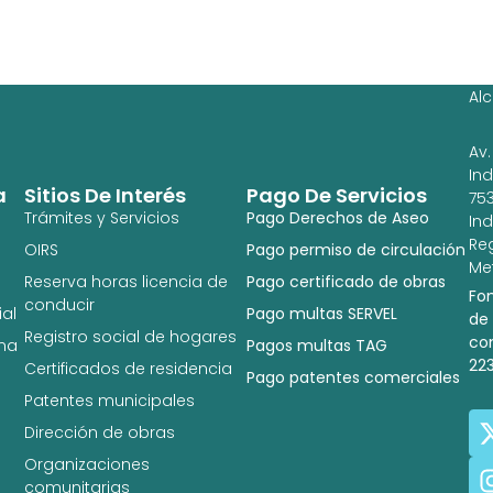
Ag
Ig
Al
Av.
In
a
Sitios De Interés
Pago De Servicios
753
Trámites y Servicios
Pago Derechos de Aseo
In
Re
OIRS
Pago permiso de circulación
Met
Reserva horas licencia de
Pago certificado de obras
Fo
conducir
al
Pago multas SERVEL
de
Registro social de hogares
co
na
Pagos multas TAG
22
Certificados de residencia
Pago patentes comerciales
Patentes municipales
Dirección de obras
Organizaciones
comunitarias