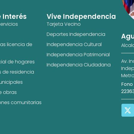
e Interés
Vive Independencia
ervicios
Tarjeta Vecino
Deportes Independencia
Agu
as licencia de
Independencia Cultural
Alcal
Independencia Patrimonial
Av. I
cial de hogares
Independencia Ciudadana
Indep
s de residencia
Metro
unicipales
Fono 
2236
e obras
ones comunitarias