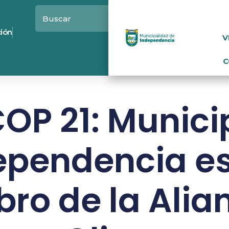
ción
V
C
COP 21: Munic
ependencia e
ro de la Alian