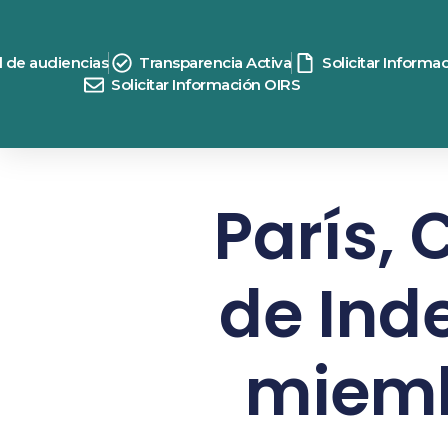
d de audiencias
Transparencia Activa
Solicitar Informa
Solicitar Información OIRS
París, 
de Ind
miemb