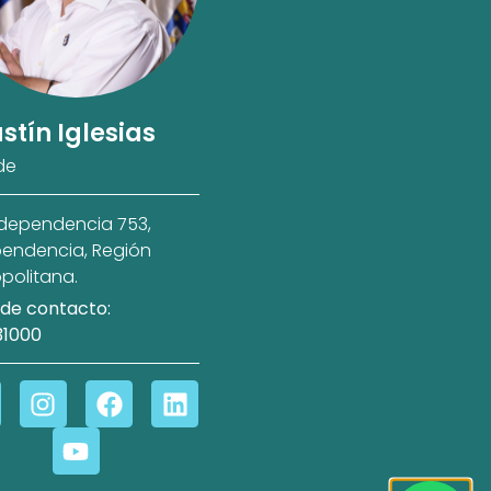
stín Iglesias
de
ndependencia 753,
endencia, Región
politana.
de contacto:
31000