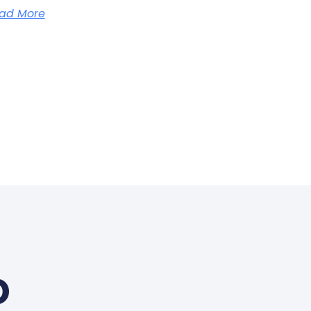
ad More
o