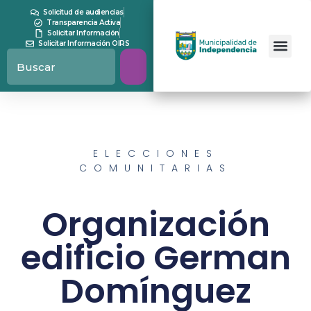
Solicitud de audiencias
Transparencia Activa
Solicitar Información
Solicitar Información OIRS
ELECCIONES
COMUNITARIAS
Organización
edificio German
Domínguez