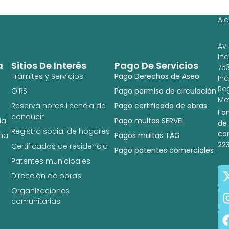
Ig
Al
Av.
In
a
Sitios De Interés
Pago De Servicios
753
Trámites y Servicios
Pago Derechos de Aseo
In
Re
OIRS
Pago permiso de circulación
Met
Reserva horas licencia de
Pago certificado de obras
Fo
conducir
al
Pago multas SERVEL
de
Registro social de hogares
co
na
Pagos multas TAG
22
Certificados de residencia
Pago patentes comerciales
Patentes municipales
Dirección de obras
Organizaciones
comunitarias