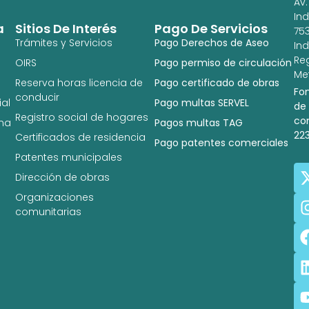
Av.
In
a
Sitios De Interés
Pago De Servicios
753
Trámites y Servicios
Pago Derechos de Aseo
In
Re
OIRS
Pago permiso de circulación
Met
Reserva horas licencia de
Pago certificado de obras
Fo
conducir
al
Pago multas SERVEL
de
Registro social de hogares
co
na
Pagos multas TAG
22
Certificados de residencia
Pago patentes comerciales
Patentes municipales
Dirección de obras
Organizaciones
comunitarias