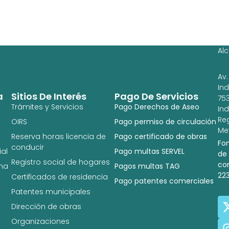
Ag
Ig
Al
Av.
In
a
Sitios De Interés
Pago De Servicios
753
Trámites y Servicios
Pago Derechos de Aseo
In
Re
OIRS
Pago permiso de circulación
Met
Reserva horas licencia de
Pago certificado de obras
Fo
conducir
al
Pago multas SERVEL
de
Registro social de hogares
co
na
Pagos multas TAG
22
Certificados de residencia
Pago patentes comerciales
Patentes municipales
Dirección de obras
Organizaciones