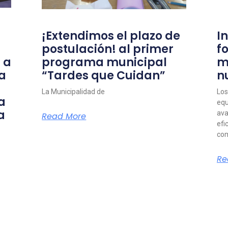
¡Extendimos el plazo de
I
postulación! al primer
f
 a
programa municipal
m
a
“Tardes que Cuidan”
n
La Municipalidad de
Los
a
equ
a
ava
Read More
efi
com
Re