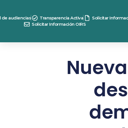
d de audiencias
Transparencia Activa
Solicitar Informa
Solicitar Información OIRS
Nueva 
des
dem