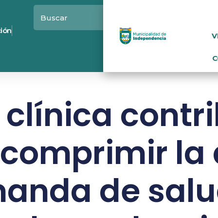
ción
V
C
clínica contr
comprimir la 
anda de salu