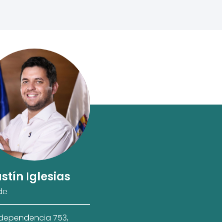
stín Iglesias
de
ndependencia 753,