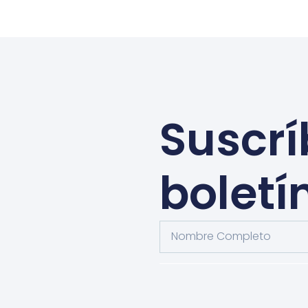
Suscrí
boletí