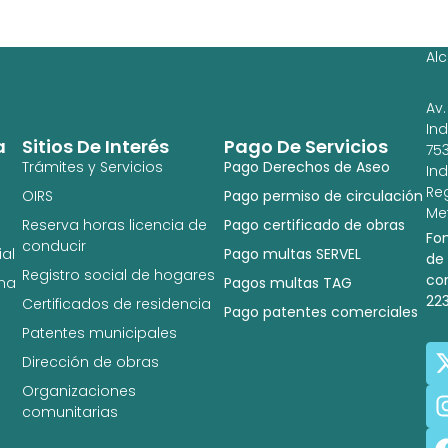
Ag
Ig
Al
Av.
In
a
Sitios De Interés
Pago De Servicios
753
Trámites y Servicios
Pago Derechos de Aseo
In
Re
OIRS
Pago permiso de circulación
Met
Reserva horas licencia de
Pago certificado de obras
Fo
conducir
al
Pago multas SERVEL
de
Registro social de hogares
co
na
Pagos multas TAG
22
Certificados de residencia
Pago patentes comerciales
Patentes municipales
Dirección de obras
Organizaciones
comunitarias