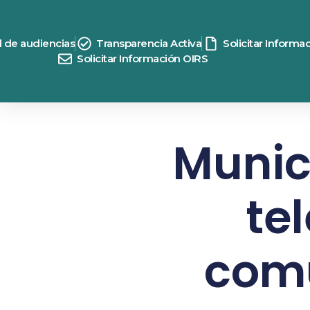
d de audiencias
Transparencia Activa
Solicitar Informa
Solicitar Información OIRS
Munic
te
comu