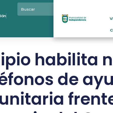
ción
V
C
ipio habilita 
léfonos de ay
nitaria frente