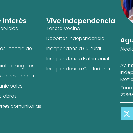
e Interés
Vive Independencia
ervicios
Tarjeta Vecino
Deportes Independencia
Agu
as licencia de
Independencia Cultural
Alcal
Independencia Patrimonial
Av. I
cial de hogares
Independencia Ciudadana
Indep
s de residencia
Metro
unicipales
Fono 
2236
e obras
ones comunitarias