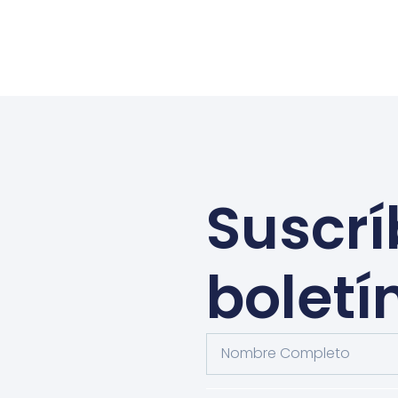
Suscrí
boletí