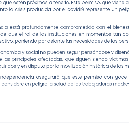
o que estén próximas a tenerlo. Este permiso, que viene a
nto la crisis producida por el covid19 represente un peli
ncia está profundamente comprometida con el bienest
nde que el rol de las instituciones en momentos tan c
ectivo, poniendo por delante las necesidades de las per
económica y social no pueden seguir pensándose y dise
 las principales afectadas, que siguen siendo víctimas
iridos y en disputa por la movilización histórica de las m
e Independencia asegurará que este permiso con goce 
 considere en peligro la salud de las trabajadoras madres