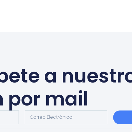
bete a nuestr
n por mail