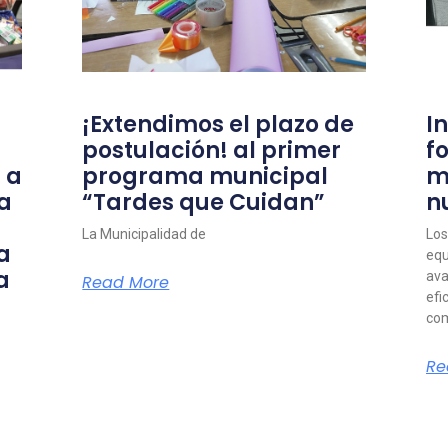
¡Extendimos el plazo de
I
postulación! al primer
f
 a
programa municipal
m
a
“Tardes que Cuidan”
n
La Municipalidad de
Los
a
equ
a
ava
Read More
efi
com
Re