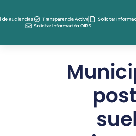
d de audiencias
Transparencia Activa
Solicitar Informa
Solicitar Información OIRS
Munici
post
sue