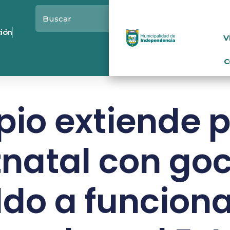
ción
V
C
pio extiende 
natal con go
ldo a funciona