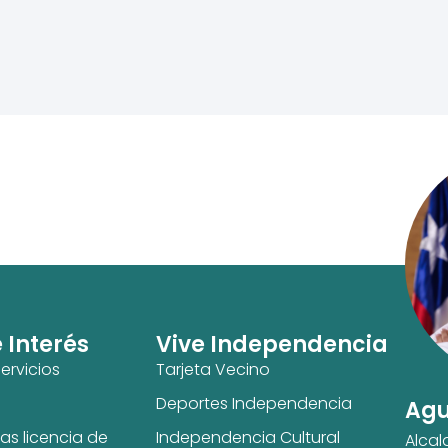
e Interés
Vive Independencia
ervicios
Tarjeta Vecino
Deportes Independencia
Agu
as licencia de
Independencia Cultural
Alcal