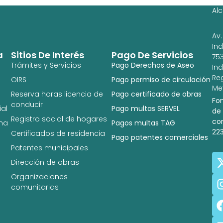
Al
Av.
In
a
Sitios De Interés
Pago De Servicios
753
Trámites y Servicios
Pago Derechos de Aseo
In
Re
OIRS
Pago permiso de circulación
Met
Reserva horas licencia de
Pago certificado de obras
Fo
conducir
al
Pago multas SERVEL
de
Registro social de hogares
co
na
Pagos multas TAG
22
Certificados de residencia
Pago patentes comerciales
Patentes municipales
Dirección de obras
Organizaciones
comunitarias