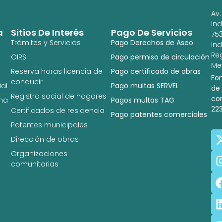
Av.
In
a
Sitios De Interés
Pago De Servicios
753
Trámites y Servicios
Pago Derechos de Aseo
In
Re
OIRS
Pago permiso de circulación
Met
Reserva horas licencia de
Pago certificado de obras
Fo
conducir
al
Pago multas SERVEL
de
Registro social de hogares
co
na
Pagos multas TAG
22
Certificados de residencia
Pago patentes comerciales
Patentes municipales
Dirección de obras
Organizaciones
comunitarias