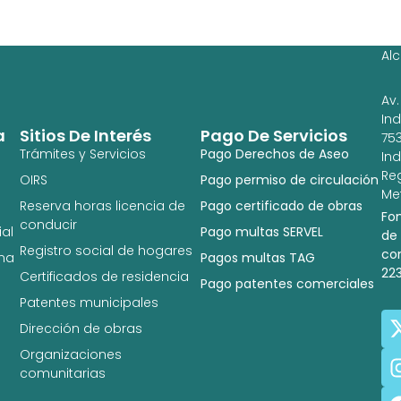
Ag
Ig
Al
Av.
In
a
Sitios De Interés
Pago De Servicios
753
Trámites y Servicios
Pago Derechos de Aseo
In
Re
OIRS
Pago permiso de circulación
Met
Reserva horas licencia de
Pago certificado de obras
Fo
conducir
al
Pago multas SERVEL
de
Registro social de hogares
co
na
Pagos multas TAG
22
Certificados de residencia
Pago patentes comerciales
Patentes municipales
Dirección de obras
Organizaciones
comunitarias