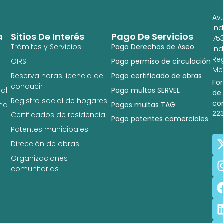
Av.
In
a
Sitios De Interés
Pago De Servicios
753
Trámites y Servicios
Pago Derechos de Aseo
In
Re
OIRS
Pago permiso de circulación
Met
Reserva horas licencia de
Pago certificado de obras
Fo
conducir
al
Pago multas SERVEL
de
Registro social de hogares
co
na
Pagos multas TAG
22
Certificados de residencia
Pago patentes comerciales
Patentes municipales
Dirección de obras
Organizaciones
comunitarias