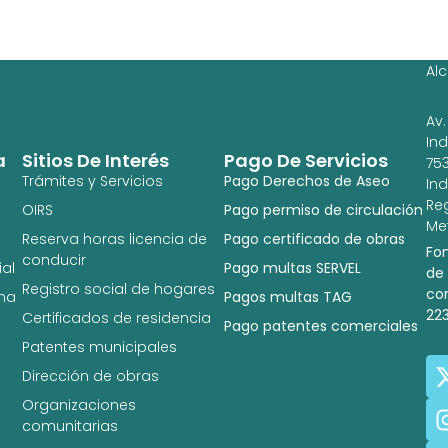
Ag
Ig
Al
Av.
In
a
Sitios De Interés
Pago De Servicios
753
Trámites y Servicios
Pago Derechos de Aseo
In
Re
OIRS
Pago permiso de circulación
Met
Reserva horas licencia de
Pago certificado de obras
Fo
conducir
al
Pago multas SERVEL
de
Registro social de hogares
co
na
Pagos multas TAG
22
Certificados de residencia
Pago patentes comerciales
Patentes municipales
Dirección de obras
Organizaciones
comunitarias