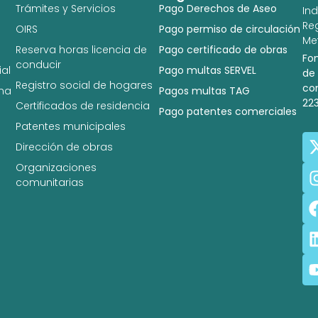
Trámites y Servicios
Pago Derechos de Aseo
In
Re
OIRS
Pago permiso de circulación
Met
Reserva horas licencia de
Pago certificado de obras
Fo
conducir
al
Pago multas SERVEL
de
Registro social de hogares
co
na
Pagos multas TAG
22
Certificados de residencia
Pago patentes comerciales
Patentes municipales
Dirección de obras
Organizaciones
comunitarias