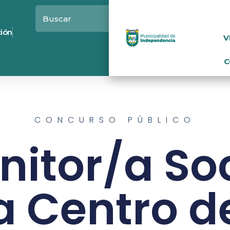
ción
V
C
CONCURSO PÚBLICO
nitor/a Soc
a Centro de