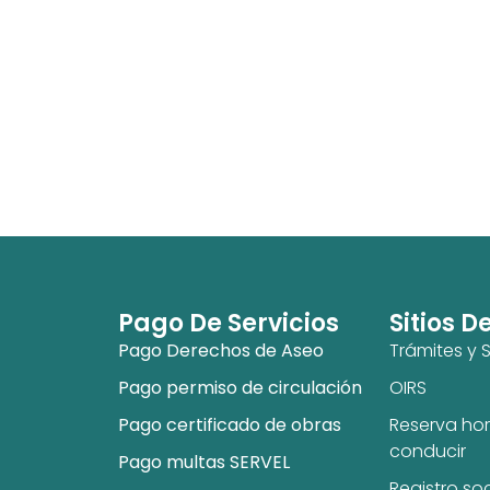
Pago De Servicios
Sitios D
Pago Derechos de Aseo
Trámites y S
Pago permiso de circulación
OIRS
Pago certificado de obras
Reserva hor
conducir
Pago multas SERVEL
Registro so