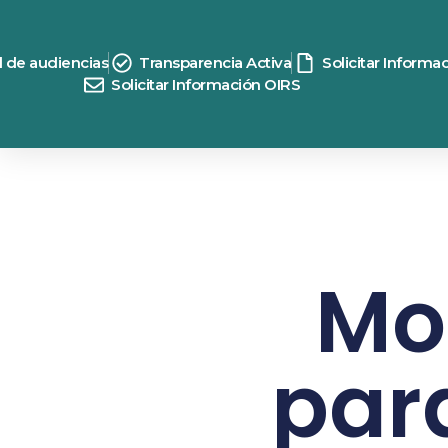
d de audiencias
Transparencia Activa
Solicitar Informa
Solicitar Información OIRS
Mo
par