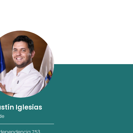
stín Iglesias
de
ndependencia 753,