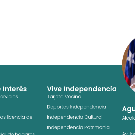
e Interés
Vive Independencia
ervicios
Tarjeta Vecino
Deportes Independencia
Agu
as licencia de
Independencia Cultural
Alcal
Independencia Patrimonial
Av. I
cial de hogares