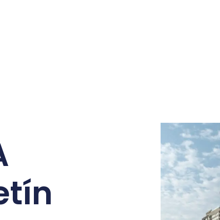
A
etín