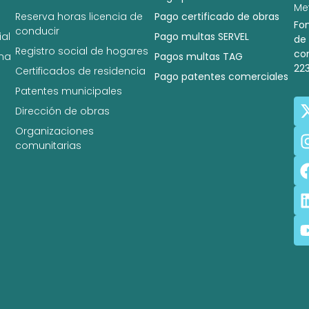
Met
Reserva horas licencia de
Pago certificado de obras
Fo
conducir
al
Pago multas SERVEL
de
Registro social de hogares
co
na
Pagos multas TAG
22
Certificados de residencia
Pago patentes comerciales
Patentes municipales
Dirección de obras
Organizaciones
comunitarias