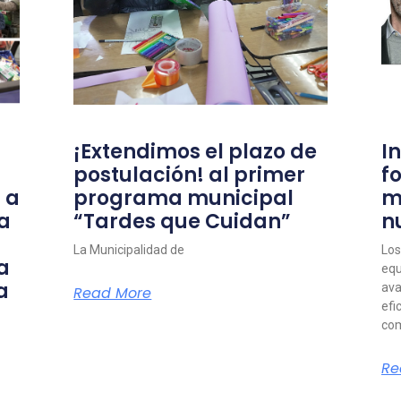
¡Extendimos el plazo de
I
postulación! al primer
f
 a
programa municipal
m
a
“Tardes que Cuidan”
n
La Municipalidad de
Los
a
equ
a
ava
Read More
efi
com
Re