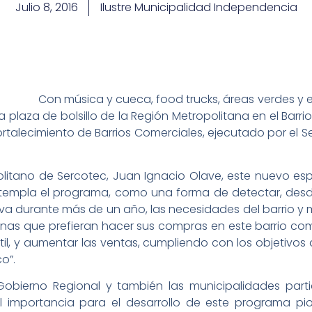
Julio 8, 2016
Ilustre Municipalidad Independencia
Con música y cueca, food trucks, áreas verdes y 
a plaza de bolsillo de la Región Metropolitana en el Barri
ortalecimiento de Barrios Comerciales, ejecutado por el 
politano de Sercotec, Juan Ignacio Olave, este nuevo e
templa el programa, como una forma de detectar, des
va durante más de un año, las necesidades del barrio y 
nas que prefieran hacer sus compras en este barrio come
xtil, y aumentar las ventas, cumpliendo con los objetivos d
o”.
Gobierno Regional y también las municipalidades partic
l importancia para el desarrollo de este programa pio