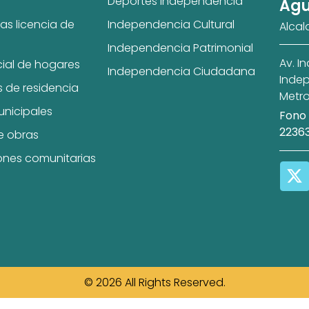
Deportes Independencia
Agu
as licencia de
Independencia Cultural
Alcal
Independencia Patrimonial
Av. I
cial de hogares
Independencia Ciudadana
Indep
s de residencia
Metro
unicipales
Fono 
2236
e obras
ones comunitarias
© 2026 All Rights Reserved.