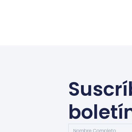
Suscrí
boletí