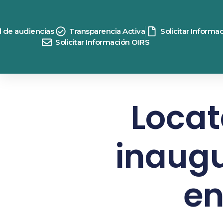
d de audiencias
Transparencia Activa
Solicitar Informa
Solicitar Información OIRS
Locat
inaugu
en