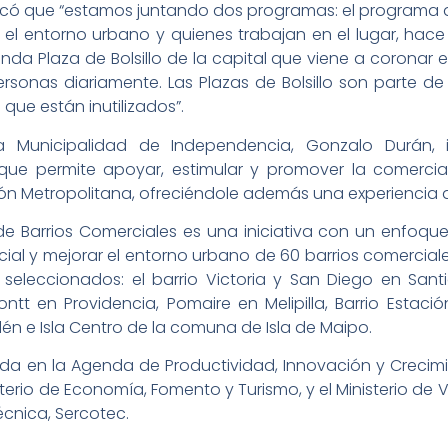
ó que “estamos juntando dos programas: el programa de P
 el entorno urbano y quienes trabajan en el lugar, hac
nda Plaza de Bolsillo de la capital que viene a coronar el
rsonas diariamente. Las Plazas de Bolsillo son parte de
que están inutilizados”.
la Municipalidad de Independencia, Gonzalo Durán,
rque permite apoyar, estimular y promover la comercial
ón Metropolitana, ofreciéndole además una experiencia a
e Barrios Comerciales es una iniciativa con un enfoque 
al y mejorar el entorno urbano de 60 barrios comerciales
os seleccionados: el barrio Victoria y San Diego en Sa
ntt en Providencia, Pomaire en Melipilla, Barrio Estaci
lén e Isla Centro de la comuna de Isla de Maipo.
a en la Agenda de Productividad, Innovación y Crecimi
terio de Economía, Fomento y Turismo, y el Ministerio de
écnica, Sercotec.