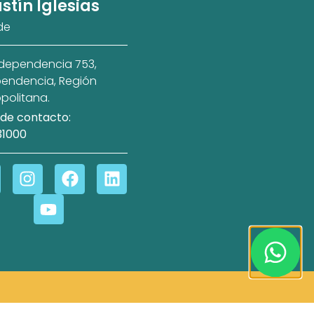
stín Iglesias
de
ndependencia 753,
endencia, Región
politana.
de contacto:
31000