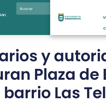
ción
V
C
arios y autor
ran Plaza de B
 barrio Las Te