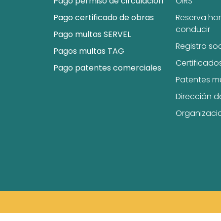
Pago permiso de circulación
OIRS
Pago certificado de obras
Reserva hor
conducir
Pago multas SERVEL
Registro so
Pagos multas TAG
Certificado
Pago patentes comerciales
Patentes m
Dirección d
Organizaci