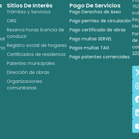
a
Sitios De Interés
Pago De Servicios
753
Trámites y Servicios
Pago Derechos de Aseo
In
Re
OIRS
Pago permiso de circulación
Met
Reserva horas licencia de
Pago certificado de obras
Fo
conducir
al
Pago multas SERVEL
de
Registro social de hogares
co
na
Pagos multas TAG
22
Certificados de residencia
Pago patentes comerciales
Patentes municipales
Dirección de obras
Organizaciones
comunitarias