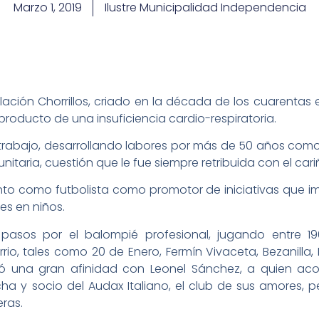
Marzo 1, 2019
Ilustre Municipalidad Independencia
ación Chorrillos, criado en la década de los cuarentas
 producto de una insuficiencia cardio-respiratoria.
al trabajo, desarrollando labores por más de 50 años co
nitaria, cuestión que le fue siempre retribuida con el car
to como futbolista como promotor de iniciativas que imp
des en niños.
pasos por el balompié profesional, jugando entre 1
io, tales como 20 de Enero, Fermín Vivaceta, Bezanilla, M
jó una gran afinidad con Leonel Sánchez, a quien ac
cha y socio del Audax Italiano, el club de sus amores, p
eras.