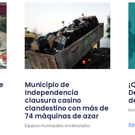
e
Municipio de
¡
Independencia
D
clausura casino
d
clandestino con más de
Inv
74 máquinas de azar
Re
Equipos municipales encabezados