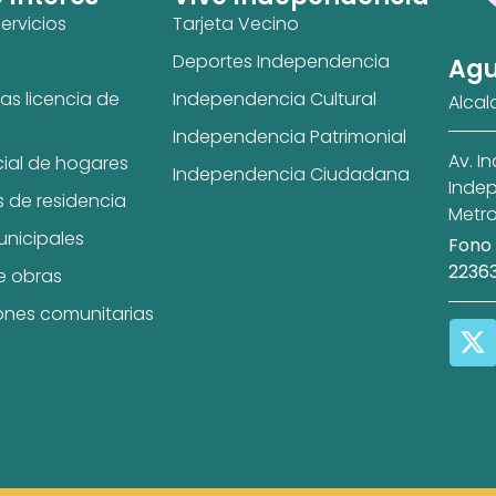
ervicios
Tarjeta Vecino
Deportes Independencia
Agu
as licencia de
Independencia Cultural
Alcal
Independencia Patrimonial
Av. I
cial de hogares
Independencia Ciudadana
Indep
s de residencia
Metro
unicipales
Fono 
2236
e obras
ones comunitarias