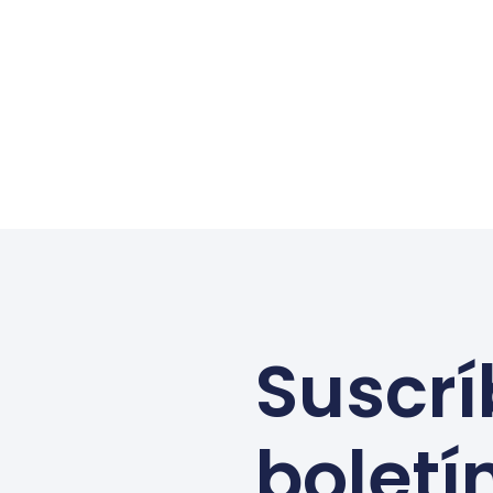
Suscrí
boletí