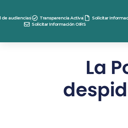
d de audiencias
Transparencia Activa
Solicitar Informa
Solicitar Información OIRS
La P
despid