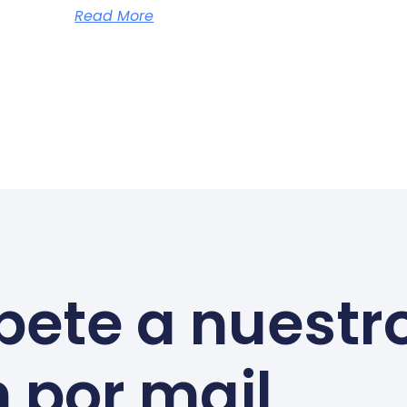
Read More
bete a nuestr
n por mail