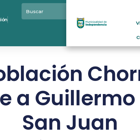
ción
V
C
oblación Chorr
e a Guillermo
San Juan