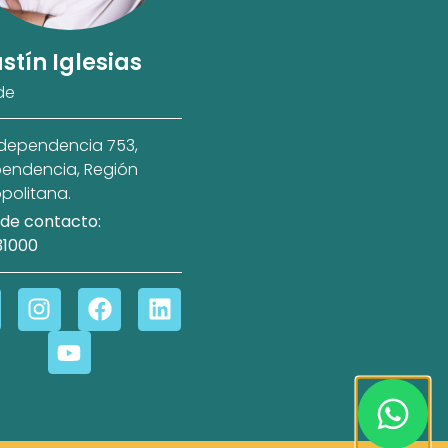
stín Iglesias
de
ndependencia 753,
endencia, Región
politana.
de contacto:
31000