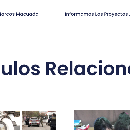
 Marcos Macuada
culos Relacio