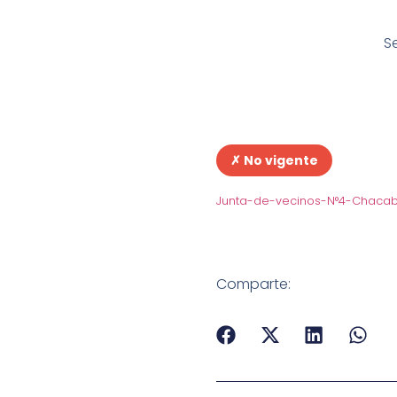
S
✗ No vigente
Junta-de-vecinos-N°4-Chaca
Comparte: