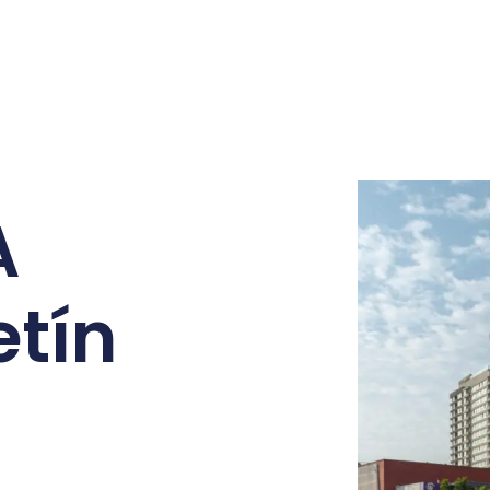
A
etín