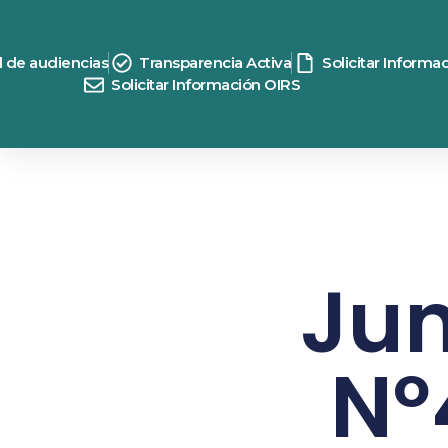
d de audiencias
Transparencia Activa
Solicitar Informa
Solicitar Información OIRS
Jun
Nº