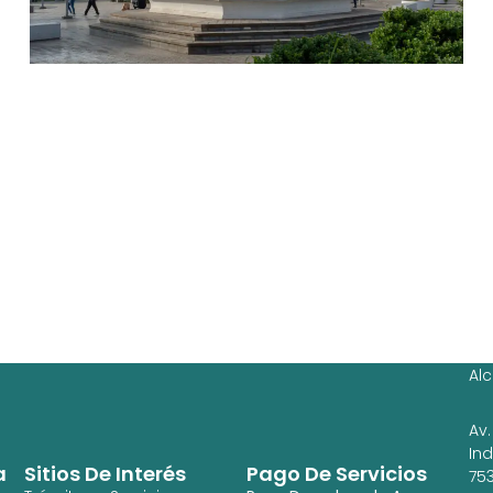
Ag
Ig
Al
Av.
In
a
Sitios De Interés
Pago De Servicios
753