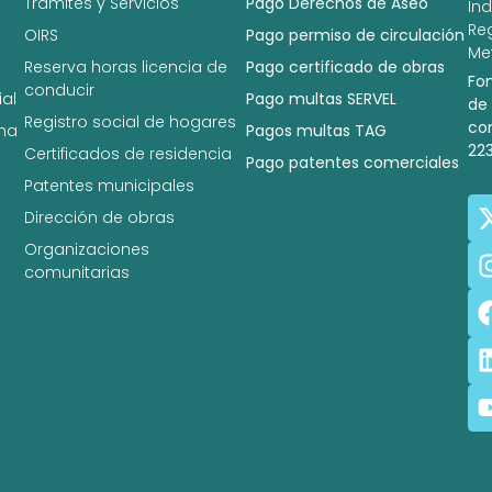
Trámites y Servicios
Pago Derechos de Aseo
In
Re
OIRS
Pago permiso de circulación
Met
Reserva horas licencia de
Pago certificado de obras
Fo
conducir
al
Pago multas SERVEL
de
Registro social de hogares
co
na
Pagos multas TAG
22
Certificados de residencia
Pago patentes comerciales
Patentes municipales
Dirección de obras
Organizaciones
comunitarias