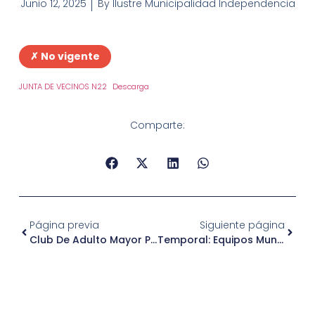
Junio 12, 2025
By
Ilustre Municipalidad Independencia
✗ No vigente
JUNTA DE VECINOS N22
Descarga
Comparte:
Página previa
Siguiente página
Club De Adulto Mayor Paola
Temporal: Equipos Municipales De Independencia Se Despliegan En Terreno