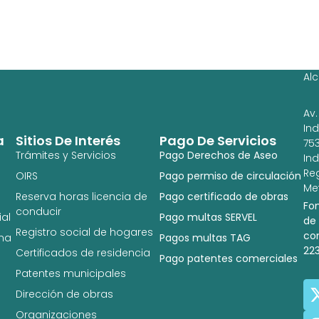
Ag
Ig
Al
Av.
In
a
Sitios De Interés
Pago De Servicios
753
Trámites y Servicios
Pago Derechos de Aseo
In
Re
OIRS
Pago permiso de circulación
Met
Reserva horas licencia de
Pago certificado de obras
Fo
conducir
al
Pago multas SERVEL
de
Registro social de hogares
co
na
Pagos multas TAG
22
Certificados de residencia
Pago patentes comerciales
Patentes municipales
Dirección de obras
Organizaciones