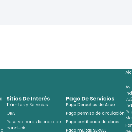
Ag
Ig
Al
Av.
In
a
Sitios De Interés
Pago De Servicios
753
Trámites y Servicios
Pago Derechos de Aseo
In
Re
OIRS
Pago permiso de circulación
Met
Reserva horas licencia de
Pago certificado de obras
Fo
conducir
al
Pago multas SERVEL
de