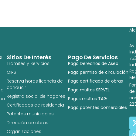
Ag
Ig
Al
Av.
In
a
Sitios De Interés
Pago De Servicios
753
Trámites y Servicios
Pago Derechos de Aseo
In
Re
OIRS
Pago permiso de circulación
Met
Reserva horas licencia de
Pago certificado de obras
Fo
conducir
al
Pago multas SERVEL
de
Registro social de hogares
co
na
Pagos multas TAG
22
Certificados de residencia
Pago patentes comerciales
Patentes municipales
Dirección de obras
Organizaciones