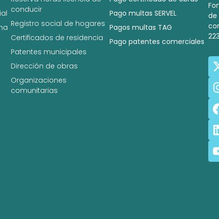
Fo
conducir
al
Pago multas SERVEL
de
Registro social de hogares
co
na
Pagos multas TAG
22
Certificados de residencia
Pago patentes comerciales
Patentes municipales
Dirección de obras
Organizaciones
comunitarias