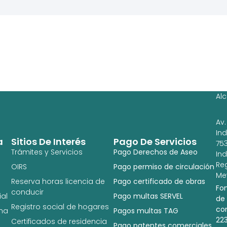
Ag
Ig
Al
Av.
In
a
Sitios De Interés
Pago De Servicios
753
Trámites y Servicios
Pago Derechos de Aseo
In
Re
OIRS
Pago permiso de circulación
Met
Reserva horas licencia de
Pago certificado de obras
Fo
conducir
al
Pago multas SERVEL
de
Registro social de hogares
co
na
Pagos multas TAG
22
Certificados de residencia
Pago patentes comerciales