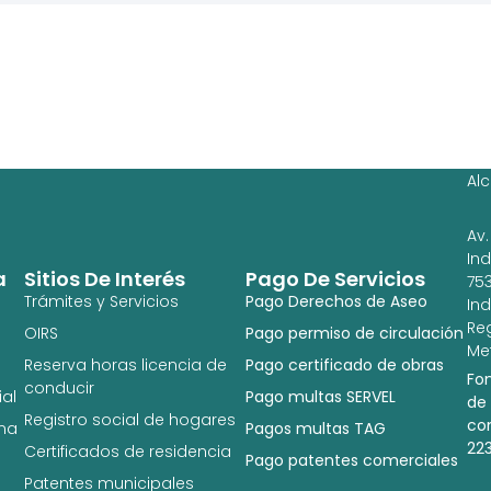
Ag
Ig
Al
Av.
In
a
Sitios De Interés
Pago De Servicios
753
Trámites y Servicios
Pago Derechos de Aseo
In
Re
OIRS
Pago permiso de circulación
Met
Reserva horas licencia de
Pago certificado de obras
Fo
conducir
al
Pago multas SERVEL
de
Registro social de hogares
co
na
Pagos multas TAG
22
Certificados de residencia
Pago patentes comerciales
Patentes municipales