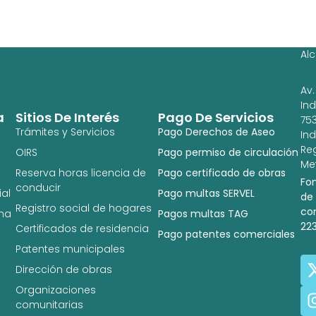
Ag
Ig
Al
Av.
In
a
Sitios De Interés
Pago De Servicios
753
Trámites y Servicios
Pago Derechos de Aseo
In
Re
OIRS
Pago permiso de circulación
Met
Reserva horas licencia de
Pago certificado de obras
Fo
conducir
al
Pago multas SERVEL
de
Registro social de hogares
co
na
Pagos multas TAG
22
Certificados de residencia
Pago patentes comerciales
Patentes municipales
Dirección de obras
Organizaciones
comunitarias