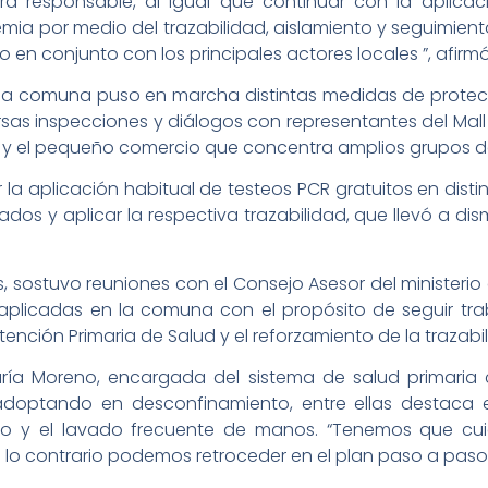
a responsable, al igual que continuar con la aplicac
mia por medio del trazabilidad, aislamiento y seguimien
n conjunto con los principales actores locales ”, afirmó
 la comuna puso en marcha distintas medidas de protecci
rsas inspecciones y diálogos con representantes del Mall
Telas y el pequeño comercio que concentra amplios grupos 
a aplicación habitual de testeos PCR gratuitos en disti
dos y aplicar la respectiva trazabilidad, que llevó a dism
 sostuvo reuniones con el Consejo Asesor del ministerio 
 aplicadas en la comuna con el propósito de seguir tr
 Atención Primaria de Salud y el reforzamiento de la trazabi
ría Moreno, encargada del sistema de salud primaria 
optando en desconfinamiento, entre ellas destaca el
sico y el lavado frecuente de manos. “Tenemos que cui
lo contrario podemos retroceder en el plan paso a paso”