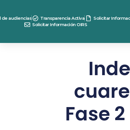
d de audiencias
Transparencia Activa
Solicitar Informa
Solicitar Información OIRS
Inde
cuare
Fase 2