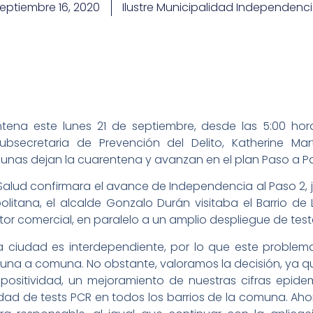
eptiembre 16, 2020
Ilustre Municipalidad Independenc
ena este lunes 21 de septiembre, desde las 5:00 hor
subsecretaria de Prevención del Delito, Katherine Ma
nas dejan la cuarentena y avanzan en el plan Paso a P
e Salud confirmara el avance de Independencia al Paso 2
olitana, el alcalde Gonzalo Durán visitaba el Barrio de
ector comercial, en paralelo a un amplio despliegue de tes
a ciudad es interdependiente, por lo que este proble
una a comuna. No obstante, valoramos la decisión, ya 
 positividad, un mejoramiento de nuestras cifras epide
dad de tests PCR en todos los barrios de la comuna. Ah