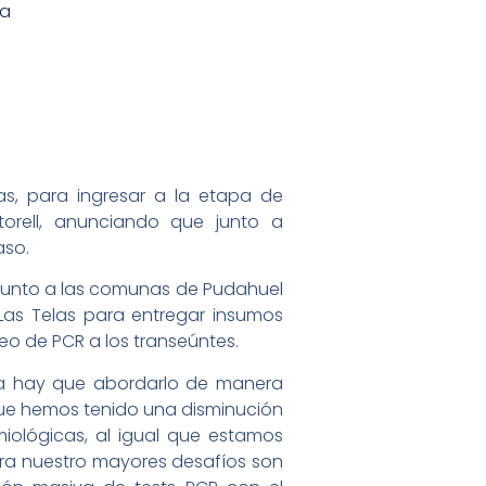
ia
as, para ingresar a la etapa de
rtorell, anunciando que junto a
aso.
, junto a las comunas de Pudahuel
 Las Telas para entregar insumos
teo de PCR a los transeúntes.
ma hay que abordarlo de manera
que hemos tenido una disminución
miológicas, al igual que estamos
ora nuestro mayores desafíos son