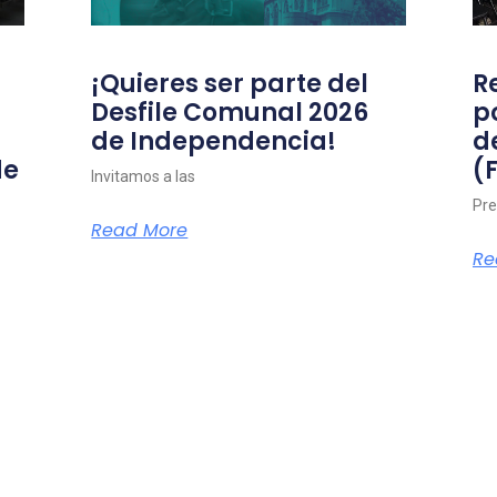
¡Quieres ser parte del
R
Desfile Comunal 2026
p
de Independencia!
d
de
(
Invitamos a las
Pre
Read More
Re