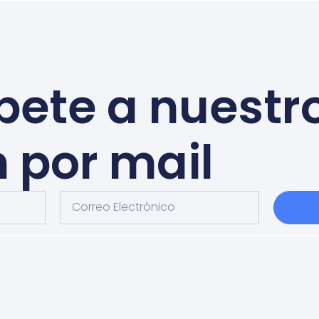
bete a nuestr
n por mail