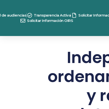
d de audiencias
Transparencia Activa
Solicitar Informa
Solicitar Información OIRS
Inde
ordena
y 