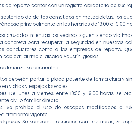
 de reparto contar con un registro obligatorio de sus re
ostenido de delitos cometidos en motocicletas, los qu
ándose principalmente en los horarios de 13:00 a 19:00 ho
s cruzados mientras los vecinos siguen siendo víctimas
 concreta para recuperar la seguridad en nuestras call
a los conductores como a las empresas de reparto.
cabida”, afirmó el alcalde Agustín Iglesias.
la ordenanza se encuentran:
otos deberán portar la placa patente de forma clara y si
 vidrios y espejos laterales.
tes
: De lunes a viernes, entre 13:00 y 19:00 horas, se 
te civil o familiar directo.
os
: Se prohíbe el uso de escapes modificados o rui
va ambiental vigente.
eligrosas
: Se sancionan acciones como carreras, zigzag