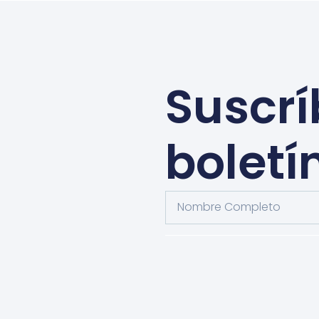
Suscrí
boletí