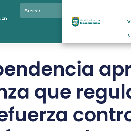
ción
V
C
pendencia ap
nza que regul
refuerza contro