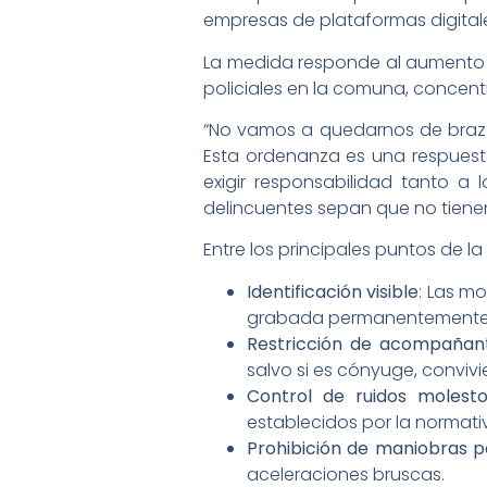
empresas de plataformas digitales
La medida responde al aumento s
policiales en la comuna, concentr
“No vamos a quedarnos de brazo
Esta ordenanza es una respuesta
exigir responsabilidad tanto 
delincuentes sepan que no tienen 
Entre los principales puntos de 
Identificación visible
: Las m
grabada permanentemente en
Restricción de acompañan
salvo si es cónyuge, convivien
Control de ruidos molest
establecidos por la normati
Prohibición de maniobras p
aceleraciones bruscas.