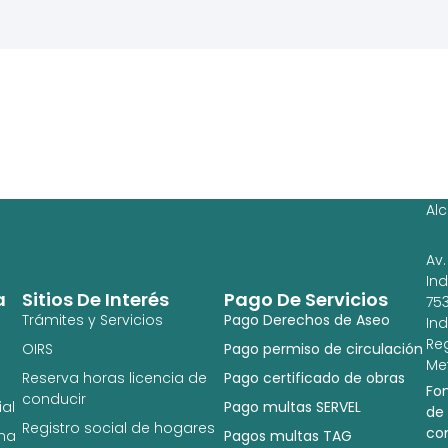
Ag
Ig
Al
Av.
In
a
Sitios De Interés
Pago De Servicios
753
Trámites y Servicios
Pago Derechos de Aseo
In
Re
OIRS
Pago permiso de circulación
Met
Reserva horas licencia de
Pago certificado de obras
Fo
conducir
al
Pago multas SERVEL
de
Registro social de hogares
co
na
Pagos multas TAG