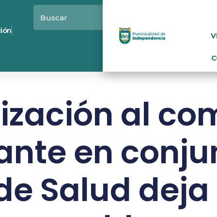
ción
V
C
lización al co
nte en conju
de Salud deja 