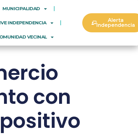
MUNICIPALIDAD
Alerta
IVE INDEPENDENCIA
Independencia
OMUNIDAD VECINAL
mercio
nto con
positivo