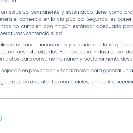
munidad.
 un esfuerzo permanente y sistemático, tiene como prop
era el comercio en la vía pública. Segundo, es poner u
mentos no cumplen con ningún estándar adecuado para
raturas”, sentenció el edil.
limentos fueron incautados y sacados de la vía pública
eron desnaturalizados -un proceso industrial en d
ean aptos para consumo humano- y posteriormente des
bajando en prevención y fiscalización para generar un 
egularización de patentes comerciales, en nuestra secci