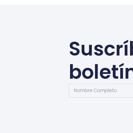
Suscrí
boletí