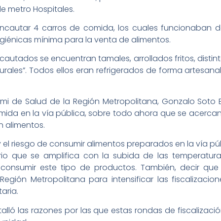
de metro Hospitales.
incautar 4 carros de comida, los cuales funcionaban de
igiénicas mínima para la venta de alimentos.
cautados se encuentran tamales, arrollados fritos, disti
turales”. Todos ellos eran refrigerados de forma artesa
eremi de Salud de la Región Metropolitana, Gonzalo Sot
ida en la vía pública, sobre todo ahora que se acercan
 alimentos.
 el riesgo de consumir alimentos preparados en la vía 
ario que se amplifica con la subida de las temperatu
consumir este tipo de productos. También, decir que
 Región Metropolitana para intensificar las fiscalizaci
aria.
etalló las razones por las que estas rondas de fiscaliza