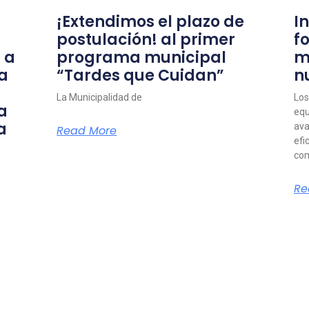
¡Extendimos el plazo de
I
postulación! al primer
f
 a
programa municipal
m
a
“Tardes que Cuidan”
n
La Municipalidad de
Los
a
equ
a
ava
Read More
efi
com
Re