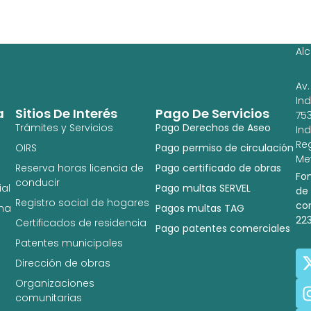
Ag
Ig
Al
Av.
In
a
Sitios De Interés
Pago De Servicios
753
Trámites y Servicios
Pago Derechos de Aseo
In
Re
OIRS
Pago permiso de circulación
Met
Reserva horas licencia de
Pago certificado de obras
Fo
conducir
al
Pago multas SERVEL
de
Registro social de hogares
co
na
Pagos multas TAG
22
Certificados de residencia
Pago patentes comerciales
Patentes municipales
Dirección de obras
Organizaciones
comunitarias