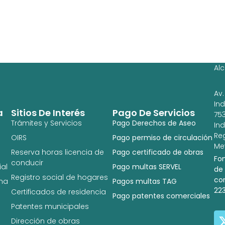
Ag
Ig
Al
Av.
In
a
Sitios De Interés
Pago De Servicios
753
Trámites y Servicios
Pago Derechos de Aseo
In
Re
OIRS
Pago permiso de circulación
Met
Reserva horas licencia de
Pago certificado de obras
Fo
conducir
al
Pago multas SERVEL
de
Registro social de hogares
co
na
Pagos multas TAG
22
Certificados de residencia
Pago patentes comerciales
Patentes municipales
Dirección de obras