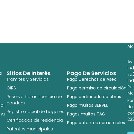
Ag
Ig
Al
Av.
In
a
Sitios De Interés
Pago De Servicios
753
Trámites y Servicios
Pago Derechos de Aseo
In
Re
OIRS
Pago permiso de circulación
Met
Reserva horas licencia de
Pago certificado de obras
Fo
conducir
al
Pago multas SERVEL
de
Registro social de hogares
co
na
Pagos multas TAG
22
Certificados de residencia
Pago patentes comerciales
Patentes municipales