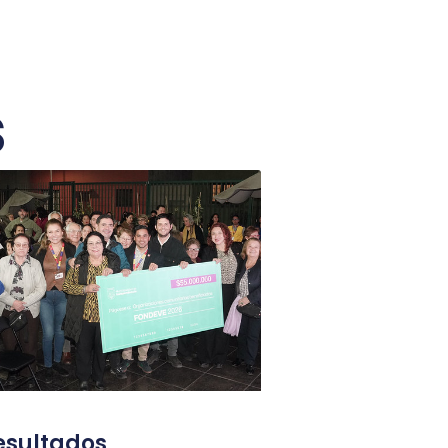
s
esultados