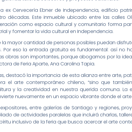
la ex Cervecería Ebner de Independencia, edificio patri
ro décadas. Este inmueble ubicado entre las calles Ol
ración como espacio cultural y comunitario forma parte
strial y fomentar la vida cultural en Independencia.
ue la mayor cantidad de personas posibles puedan disfrut
s. Por eso la entrada gratuita es fundamental: así no 
 las obras son importantes, porque abogamos por la id
rectora de Feria Aparte, Ana Carolina Tapia.
sias, destacó la importancia de esta alianza entre arte,
ra el arte contemporáneo chileno, “sino que también
tura y la creatividad en nuestra querida comuna. La e
convierte nuevamente en un espacio vibrante donde el arte
 expositores, entre galerías de Santiago y regiones, proy
iado de actividades paralelas que incluirá charlas, talle
píritu inclusivo de la feria que busca acercar el arte c