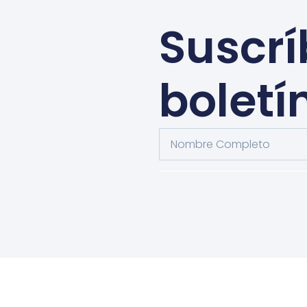
Suscrí
boletí