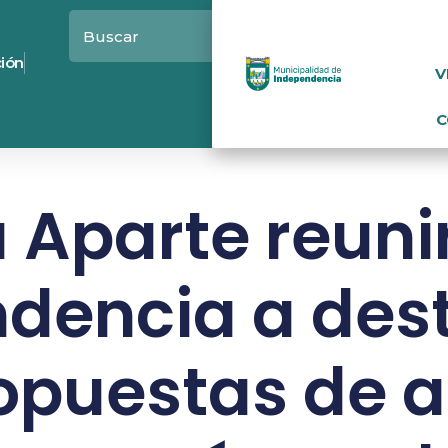
ción
V
C
a Aparte reuni
ndencia a des
opuestas de a