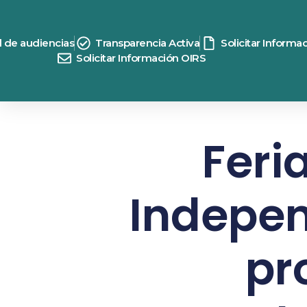
d de audiencias
Transparencia Activa
Solicitar Informa
Solicitar Información OIRS
Feri
Indepe
pr