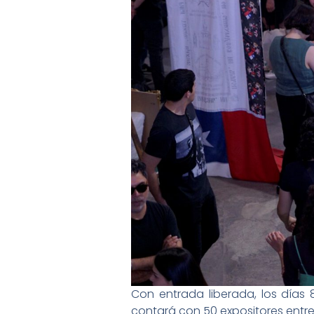
Con entrada liberada, los días 8
contará con 50 expositores entre g