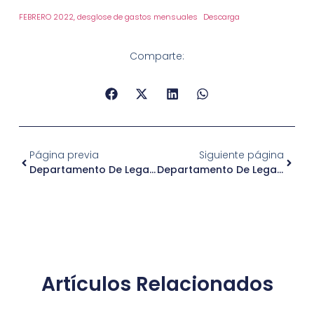
FEBRERO 2022, desglose de gastos mensuales
Descarga
Comparte:
Página previa
Siguiente página
Departamento De Legalizaciones – Elección De Dierctiva Organización Comunitaria
Departamento De Legalizaciones – Club Católico Ríos
Artículos Relacionados