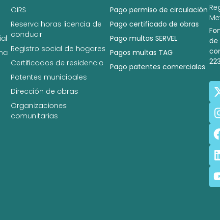
Re
OIRS
Pago permiso de circulación
Met
Reserva horas licencia de
Pago certificado de obras
Fo
conducir
al
Pago multas SERVEL
de
Registro social de hogares
co
na
Pagos multas TAG
22
Certificados de residencia
Pago patentes comerciales
Patentes municipales
Dirección de obras
Organizaciones
comunitarias