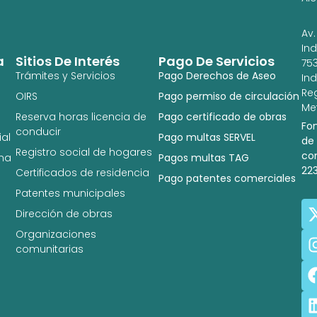
Av.
In
a
Sitios De Interés
Pago De Servicios
753
Trámites y Servicios
Pago Derechos de Aseo
In
Re
OIRS
Pago permiso de circulación
Met
Reserva horas licencia de
Pago certificado de obras
Fo
conducir
al
Pago multas SERVEL
de
Registro social de hogares
co
na
Pagos multas TAG
22
Certificados de residencia
Pago patentes comerciales
Patentes municipales
Dirección de obras
Organizaciones
comunitarias