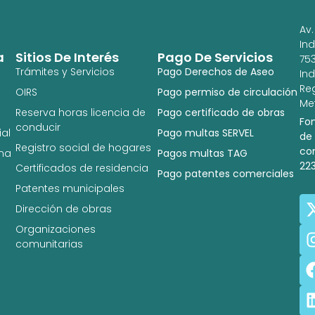
Av.
In
a
Sitios De Interés
Pago De Servicios
753
Trámites y Servicios
Pago Derechos de Aseo
In
Re
OIRS
Pago permiso de circulación
Met
Reserva horas licencia de
Pago certificado de obras
Fo
conducir
al
Pago multas SERVEL
de
Registro social de hogares
co
na
Pagos multas TAG
22
Certificados de residencia
Pago patentes comerciales
Patentes municipales
Dirección de obras
Organizaciones
comunitarias