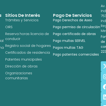
Av.
In
a
Sitios De Interés
Pago De Servicios
753
Trámites y Servicios
Pago Derechos de Aseo
In
Re
OIRS
Pago permiso de circulación
Met
Reserva horas licencia de
Pago certificado de obras
Fo
conducir
al
Pago multas SERVEL
de
Registro social de hogares
co
na
Pagos multas TAG
22
Certificados de residencia
Pago patentes comerciales
Patentes municipales
Dirección de obras
Organizaciones
comunitarias