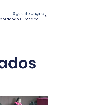
Siguiente página
Vacaciones Entretenidas: Abordando El Desarrollo Socioemocional En Niñas, Niños Y Jóvenes
nados