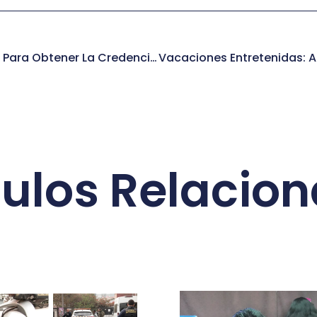
DAEM Realizó Jornadas Para Obtener La Credencial Del Registro Nacional De Discapacidad
culos Relacio