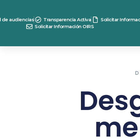
d de audiencias
Transparencia Activa
Solicitar Informa
Solicitar Información OIRS
Desg
me