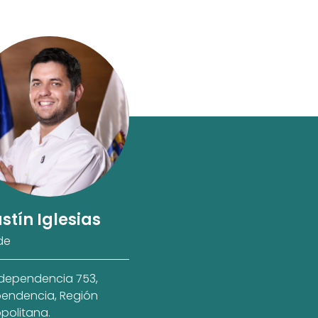
stín Iglesias
de
ndependencia 753,
endencia, Región
politana.