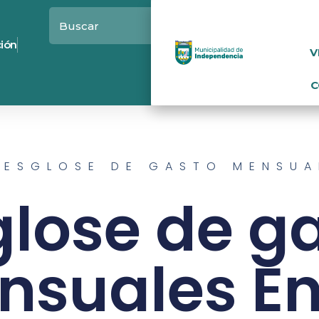
ción
V
C
DESGLOSE DE GASTO MENSUA
lose de g
nsuales En