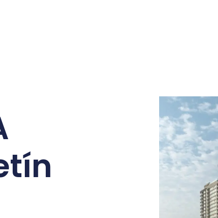
A
etín