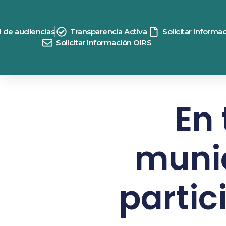
d de audiencias
Transparencia Activa
Solicitar Informa
Solicitar Información OIRS
En 
munic
partic