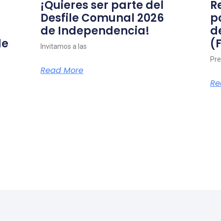
¡Quieres ser parte del
R
Desfile Comunal 2026
p
de Independencia!
d
de
(
Invitamos a las
Pre
Read More
Re