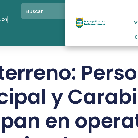
ción
V
C
terreno: Pers
ipal y Carab
ipan en opera