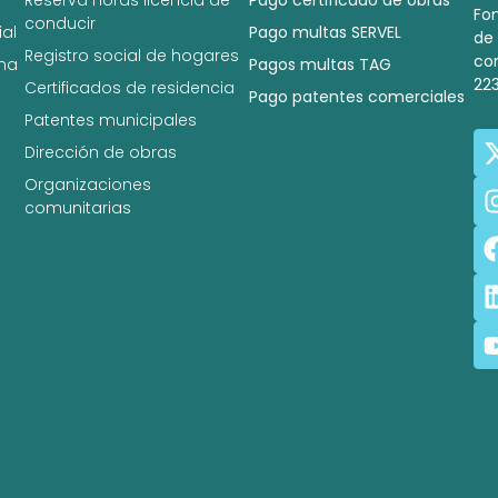
Fo
conducir
al
Pago multas SERVEL
de
Registro social de hogares
co
na
Pagos multas TAG
22
Certificados de residencia
Pago patentes comerciales
Patentes municipales
Dirección de obras
Organizaciones
comunitarias