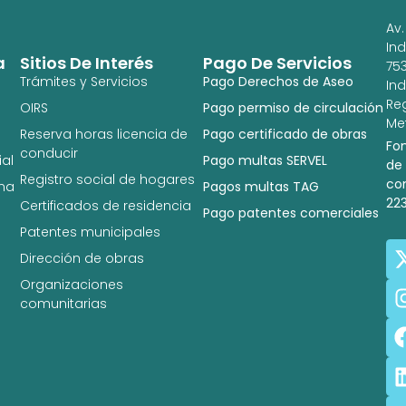
Av.
In
a
Sitios De Interés
Pago De Servicios
753
Trámites y Servicios
Pago Derechos de Aseo
In
Re
OIRS
Pago permiso de circulación
Met
Reserva horas licencia de
Pago certificado de obras
Fo
conducir
al
Pago multas SERVEL
de
Registro social de hogares
co
na
Pagos multas TAG
22
Certificados de residencia
Pago patentes comerciales
Patentes municipales
Dirección de obras
Organizaciones
comunitarias