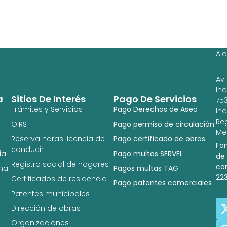
Ag
Ig
Al
Av.
In
a
Sitios De Interés
Pago De Servicios
753
Trámites y Servicios
Pago Derechos de Aseo
In
Re
OIRS
Pago permiso de circulación
Met
Reserva horas licencia de
Pago certificado de obras
Fo
conducir
al
Pago multas SERVEL
de
Registro social de hogares
co
na
Pagos multas TAG
22
Certificados de residencia
Pago patentes comerciales
Patentes municipales
Dirección de obras
Organizaciones