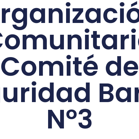
rganizaci
omunitar
Comité de
uridad Bar
N°3