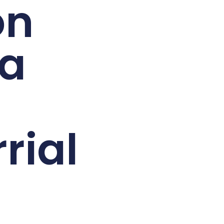
ón
ia
rial