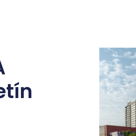
A
etín