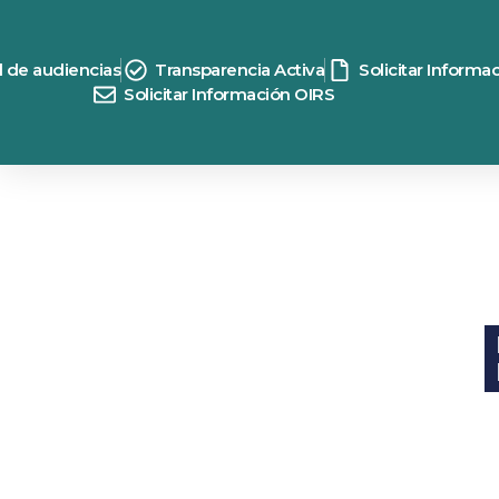
d de audiencias
Transparencia Activa
Solicitar Informa
Solicitar Información OIRS