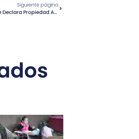
Siguiente página
Según Decreto Alcaldicio Se Declara Propiedad Abandonada
nados