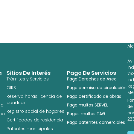
Ag
Ig
Al
Av.
In
a
Sitios De Interés
Pago De Servicios
753
Trámites y Servicios
Pago Derechos de Aseo
In
Re
OIRS
Pago permiso de circulación
Met
Reserva horas licencia de
Pago certificado de obras
Fo
conducir
al
Pago multas SERVEL
de
Registro social de hogares
co
na
Pagos multas TAG
22
Certificados de residencia
Pago patentes comerciales
Patentes municipales