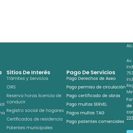
Ag
Ig
Al
Av.
In
a
Sitios De Interés
Pago De Servicios
753
Trámites y Servicios
Pago Derechos de Aseo
In
Re
OIRS
Pago permiso de circulación
Met
Reserva horas licencia de
Pago certificado de obras
Fo
conducir
al
Pago multas SERVEL
de
Registro social de hogares
co
na
Pagos multas TAG
22
Certificados de residencia
Pago patentes comerciales
Patentes municipales